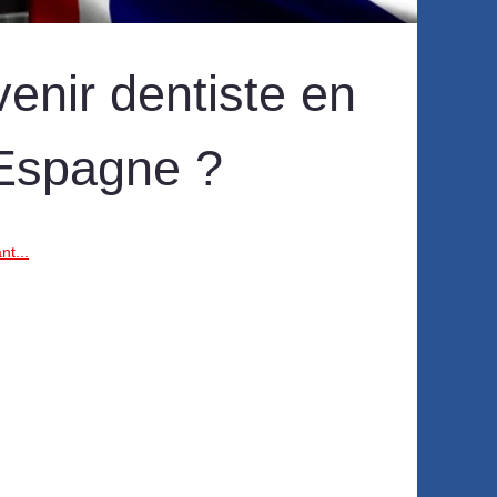
enir dentiste en
Espagne ‎?
nt...