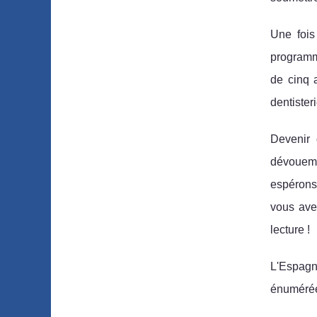
Une fois
programm
de cinq 
dentister
Devenir 
dévouemen
espérons 
vous avez
lecture !
L'Espagn
énumérée