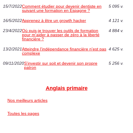
15/7/2022
Comment étudier pour devenir dentiste en
5 095 v.
suivant une formation en Espagne ‎?
16/5/2022
Apprenez à être un growth hacker
4 121 v.
23/4/2022
Où puis-je trouver les outils de formation
4 884 v.
pour m'aider à passer de zéro à la liberté
financière ?
13/2/2021
Atteindre l'indépendance financière n'est pas
4 625 v.
complexe
09/11/2020
S'investir sur soit et devenir son propre
5 256 v.
patron
Anglais primaire
Nos meilleurs articles
Toutes les pages