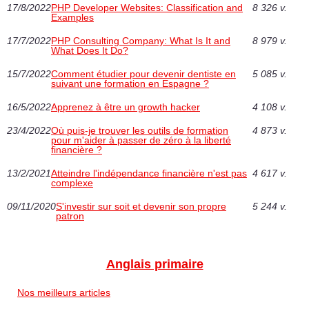
17/8/2022
PHP Developer Websites: Classification and
8 326 v.
Examples
17/7/2022
PHP Consulting Company: What Is It and
8 979 v.
What Does It Do?
15/7/2022
Comment étudier pour devenir dentiste en
5 085 v.
suivant une formation en Espagne ‎?
16/5/2022
Apprenez à être un growth hacker
4 108 v.
23/4/2022
Où puis-je trouver les outils de formation
4 873 v.
pour m'aider à passer de zéro à la liberté
financière ?
13/2/2021
Atteindre l'indépendance financière n'est pas
4 617 v.
complexe
09/11/2020
S'investir sur soit et devenir son propre
5 244 v.
patron
Anglais primaire
Nos meilleurs articles