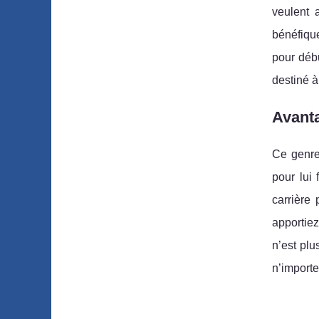
veulent 
bénéfiqu
pour débu
destiné à
Avanta
Ce genre
pour lui
carrière 
apportiez
n’est plu
n’importe