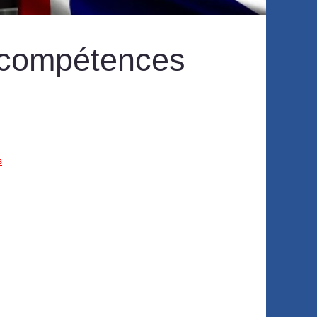
 compétences
s