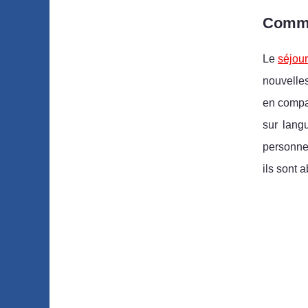
Commen
Le
séjour
nouvelles
en compag
sur langu
personne,
ils sont 