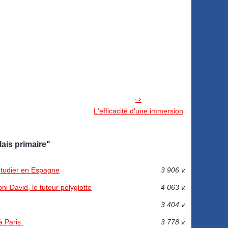
L'efficacité d'une immersion
ais primaire"
 étudier en Espagne
3 906 v.
ni David, le tuteur polyglotte
4 063 v.
3 404 v.
 à Paris
3 778 v.