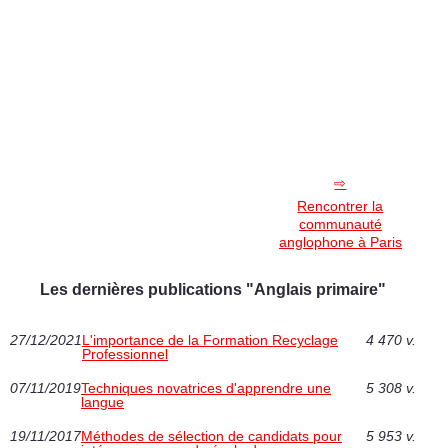
Rencontrer la
communauté
anglophone à Paris
Les dernières publications "Anglais primaire"
27/12/2021
L'importance de la Formation Recyclage
4 470 v.
Professionnel
07/11/2019
Techniques novatrices d'apprendre une
5 308 v.
langue
19/11/2017
Méthodes de sélection de candidats pour
5 953 v.