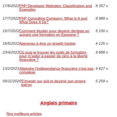
17/8/2022
PHP Developer Websites: Classification and
8 357 v.
Examples
17/7/2022
PHP Consulting Company: What Is It and
8 989 v.
What Does It Do?
15/7/2022
Comment étudier pour devenir dentiste en
5 100 v.
suivant une formation en Espagne ‎?
16/5/2022
Apprenez à être un growth hacker
4 125 v.
23/4/2022
Où puis-je trouver les outils de formation
4 888 v.
pour m'aider à passer de zéro à la liberté
financière ?
13/2/2021
Atteindre l'indépendance financière n'est pas
4 627 v.
complexe
09/11/2020
S'investir sur soit et devenir son propre
5 259 v.
patron
Anglais primaire
Nos meilleurs articles