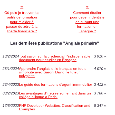
Où puis-je trouver les
Comment étudier
outils de formation
pour devenir dentiste
pour m'aider à
en suivant une
passer de zéro à la
formation en
liberté financière ?
Espagne ‎?
Les dernières publications "Anglais primaire"
18/2/2024
Tout savoir sur la credencial: l'indispensable
3 910 v.
document pour étudier en Espagne
28/1/2024
Apprendre l'anglais et le français en toute
4 070 v.
simplicité avec Saroni David, le tuteur
polyglotte
23/4/2023
Le guide des formations d'agent immmobilier
3 412 v.
08/2/2023
Les avantages d’inscrire son enfant dans un
3 780 v.
collège bilingue à Paris
17/8/2022
PHP Developer Websites: Classification and
8 347 v.
Examples