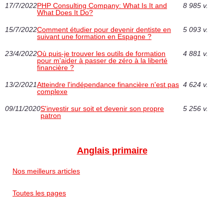
17/7/2022
PHP Consulting Company: What Is It and
8 985 v.
What Does It Do?
15/7/2022
Comment étudier pour devenir dentiste en
5 093 v.
suivant une formation en Espagne ‎?
23/4/2022
Où puis-je trouver les outils de formation
4 881 v.
pour m'aider à passer de zéro à la liberté
financière ?
13/2/2021
Atteindre l'indépendance financière n'est pas
4 624 v.
complexe
09/11/2020
S'investir sur soit et devenir son propre
5 256 v.
patron
Anglais primaire
Nos meilleurs articles
Toutes les pages