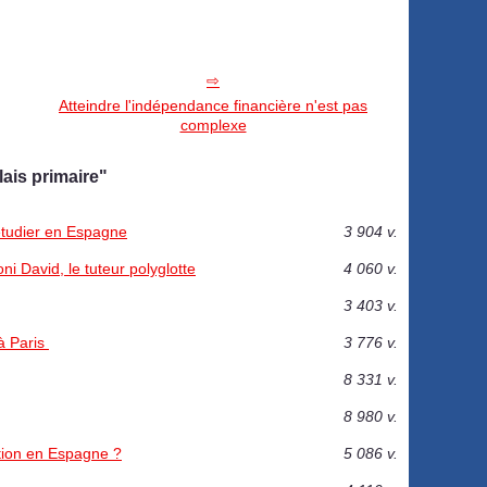
Atteindre l'indépendance financière n'est pas
complexe
ais primaire"
 étudier en Espagne
3 904 v.
ni David, le tuteur polyglotte
4 060 v.
3 403 v.
 à Paris
3 776 v.
8 331 v.
8 980 v.
ion en Espagne ‎?
5 086 v.