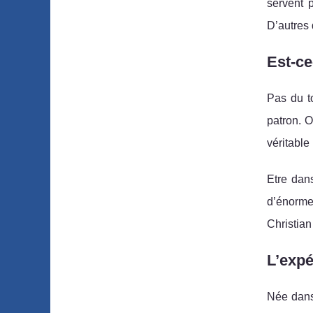
servent 
D’autres 
Est-ce
Pas du to
patron. O
véritable
Etre dan
d’énormes
Christian
L’expé
Née dans