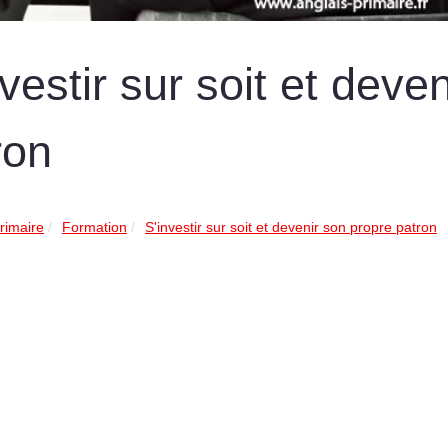
nvestir sur soit et deve
ron
rimaire
Formation
S'investir sur soit et devenir son propre patron