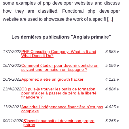
some examples of php developer websites and discuss
how they are classified. Functional php developer
website are used to showcase the work of a specifi [
...
]
Les dernières publications "Anglais primaire"
17/7/2022
PHP Consulting Company: What Is It and
8 985 v.
What Does It Do?
15/7/2022
Comment étudier pour devenir dentiste en
5 096 v.
suivant une formation en Espagne ‎?
16/5/2022
Apprenez à être un growth hacker
4 121 v.
23/4/2022
Où puis-je trouver les outils de formation
4 884 v.
pour m'aider à passer de zéro à la liberté
financière ?
13/2/2021
Atteindre l'indépendance financière n'est pas
4 625 v.
complexe
09/11/2020
S'investir sur soit et devenir son propre
5 256 v.
patron