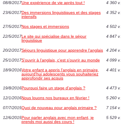
08/8/2017
Une expérience de vie après tout !
4 360 v.
23/6/2017
Des immersions linguistiques et des stages
4 352 v.
intensifs
27/5/2017
Nos stages et immersions
4 502 v.
22/5/2017
Le site qui spécialise dans le séjour
4 847 v.
linguistique
20/2/2017
Séjours linguistique pour apprendre l'anglais
4 204 v.
25/1/2017
S’ouvrir à l’anglais, c’est s’ouvrir au monde
4 099 v.
18/9/2016
Votre enfant a appris l'anglais en primaire,
4 401 v.
aujourd'hui adolescents vous souhaiteriez
approfondir ses acquis
19/8/2016
Pourquoi faire un stage d'anglais ?
4 473 v.
12/1/2016
Nous louons nos bureaux en février !
5 260 v.
07/7/2015
Quoi de nouveau pour anglais primaire ?
7 154 v.
12/6/2015
Pour parler anglais avec mon enfant, je
5 529 v.
prends moi aussi des cours !