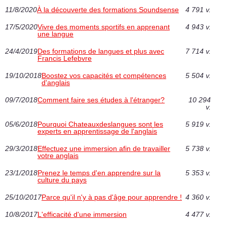
11/8/2020
À la découverte des formations Soundsense
4 791 v.
17/5/2020
Vivre des moments sportifs en apprenant
4 943 v.
une langue
24/4/2019
Des formations de langues et plus avec
7 714 v.
Francis Lefebvre
19/10/2018
Boostez vos capacités et compétences
5 504 v.
d'anglais
09/7/2018
Comment faire ses études à l'étranger?
10 294
v.
05/6/2018
Pourquoi Chateauxdeslangues sont les
5 919 v.
experts en apprentissage de l'anglais
29/3/2018
Effectuez une immersion afin de travailler
5 738 v.
votre anglais
23/1/2018
Prenez le temps d'en apprendre sur la
5 353 v.
culture du pays
25/10/2017
Parce qu'il n'y à pas d'âge pour apprendre !
4 360 v.
10/8/2017
L'efficacité d'une immersion
4 477 v.