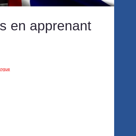
fs en apprenant
angue