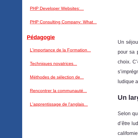
PHP Developer Websites:...
PHP Consulting Company: What...
Pédagogie
Un séjour
L'importance de la Formation...
pour sa p
choix. C
Techniques novatrices...
s’imprégn
Méthodes de sélection de...
ludique a
Rencontrer la communauté...
Un lar
L'apprentissage de l'anglais...
Selon que
d’être l
californ