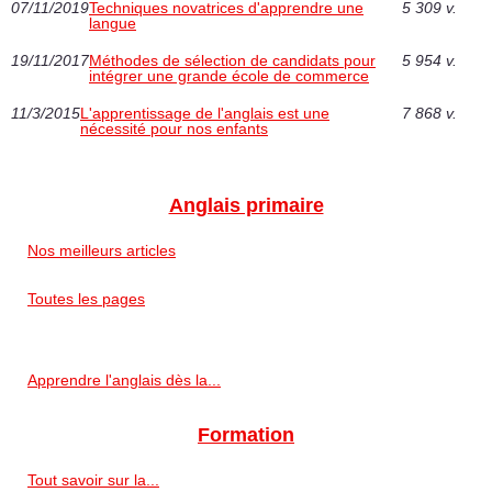
07/11/2019
Techniques novatrices d'apprendre une
5 309 v.
langue
19/11/2017
Méthodes de sélection de candidats pour
5 954 v.
intégrer une grande école de commerce
11/3/2015
L'apprentissage de l'anglais est une
7 868 v.
nécessité pour nos enfants
Anglais primaire
Nos meilleurs articles
Toutes les pages
Apprendre l'anglais dès la...
Formation
Tout savoir sur la...