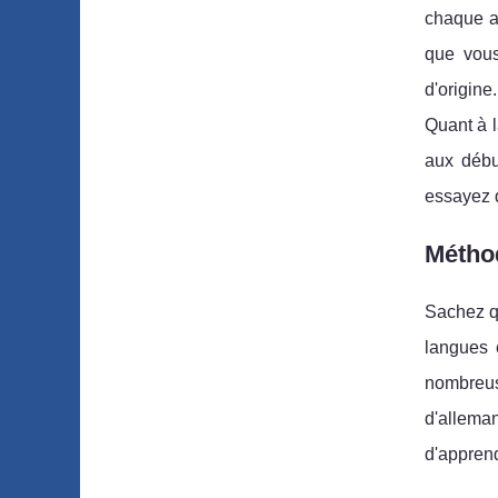
chaque an
que vous
d'origine
Quant à l
aux début
essayez d
Méthod
Sachez qu
langues 
nombreuse
d'alleman
d'appren