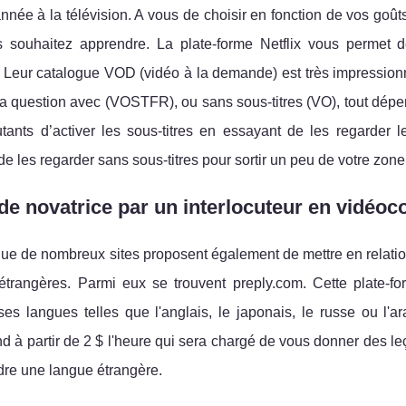
née à la télévision. A vous de choisir en fonction de vos goût
 souhaitez apprendre. La plate-forme Netflix vous permet d
. Leur catalogue VOD (vidéo à la demande) est très impressionn
a question avec (VOSTFR), ou sans sous-titres (VO), tout dépe
ants d’activer les sous-titres en essayant de les regarder le
e les regarder sans sous-titres pour sortir un peu de votre zone
e novatrice par un interlocuteur en vidéoc
e de nombreux sites proposent également de mettre en relation
étrangères. Parmi eux se trouvent preply.com. Cette plate-for
s langues telles que l'anglais, le japonais, le russe ou l'ar
d à partir de 2 $ l'heure qui sera chargé de vous donner des 
dre une langue étrangère.