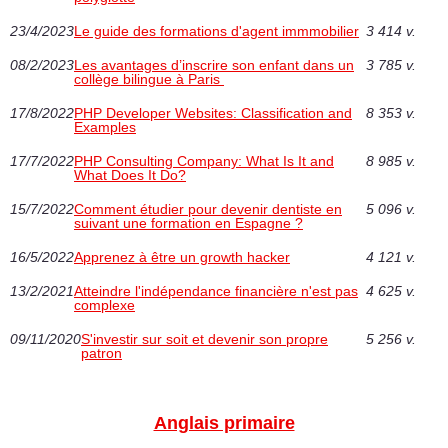
23/4/2023
Le guide des formations d'agent immmobilier
3 414 v.
08/2/2023
Les avantages d’inscrire son enfant dans un
3 785 v.
collège bilingue à Paris
17/8/2022
PHP Developer Websites: Classification and
8 353 v.
Examples
17/7/2022
PHP Consulting Company: What Is It and
8 985 v.
What Does It Do?
15/7/2022
Comment étudier pour devenir dentiste en
5 096 v.
suivant une formation en Espagne ‎?
16/5/2022
Apprenez à être un growth hacker
4 121 v.
13/2/2021
Atteindre l'indépendance financière n'est pas
4 625 v.
complexe
09/11/2020
S'investir sur soit et devenir son propre
5 256 v.
patron
Anglais primaire