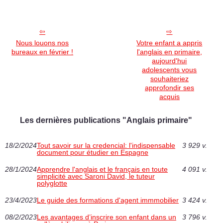
Nous louons nos
Votre enfant a appris
bureaux en février !
l'anglais en primaire,
aujourd'hui
adolescents vous
souhaiteriez
approfondir ses
acquis
Les dernières publications "Anglais primaire"
18/2/2024
Tout savoir sur la credencial: l'indispensable
3 929 v.
document pour étudier en Espagne
28/1/2024
Apprendre l'anglais et le français en toute
4 091 v.
simplicité avec Saroni David, le tuteur
polyglotte
23/4/2023
Le guide des formations d'agent immmobilier
3 424 v.
08/2/2023
Les avantages d’inscrire son enfant dans un
3 796 v.