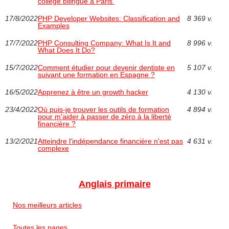
collège bilingue à Paris
17/8/2022
PHP Developer Websites: Classification and
8 369 v.
Examples
17/7/2022
PHP Consulting Company: What Is It and
8 996 v.
What Does It Do?
15/7/2022
Comment étudier pour devenir dentiste en
5 107 v.
suivant une formation en Espagne ‎?
16/5/2022
Apprenez à être un growth hacker
4 130 v.
23/4/2022
Où puis-je trouver les outils de formation
4 894 v.
pour m'aider à passer de zéro à la liberté
financière ?
13/2/2021
Atteindre l'indépendance financière n'est pas
4 631 v.
complexe
Anglais primaire
Nos meilleurs articles
Toutes les pages